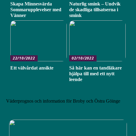
Skapa Minnesvärda
Naturlig smink – Undvik
Sommarupplevelser med
de skadliga tillsatserna i
Vänner
smink
22/10/2022
02/10/2022
Ett välvårdat ansikte
Så här kan en tandläkare
hjälpa till med ett nytt
leende
Väderprognos och information för Broby och Östra Göinge