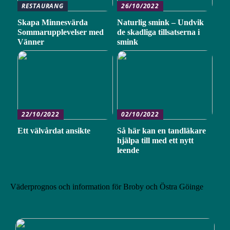
RESTAURANG
26/10/2022
Skapa Minnesvärda
Naturlig smink – Undvik
Sommarupplevelser med
de skadliga tillsatserna i
Vänner
smink
22/10/2022
02/10/2022
Ett välvårdat ansikte
Så här kan en tandläkare
hjälpa till med ett nytt
leende
Väderprognos och information för Broby och Östra Göinge