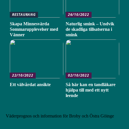
RESTAURANG
26/10/2022
Skapa Minnesvärda
Naturlig smink – Undvik
Sommarupplevelser med
de skadliga tillsatserna i
Vänner
smink
22/10/2022
02/10/2022
Ett välvårdat ansikte
Så här kan en tandläkare
hjälpa till med ett nytt
leende
Väderprognos och information för Broby och Östra Göinge