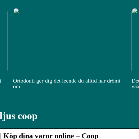
t
Ortodonti ger dig det leende du alltid har drömt
Det
om
väx
ljus coop
 | Köp dina varor online – Coop