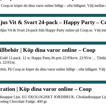
 Coop.se köper du dina varor online billigt – ofta billigast. Välj mella
ljus Vit & Svart 24-pack – Happy Party – C
ljus Vit & Svart 24-pack från Happy Party online på Coop.se. Välj me
illbehör | Köp dina varor online – Coop
 Guld 12-pack. 12 st. Happy Party.Jfr-pris 22:95kr/st. 22:95/st … Tårtl
t. 22:95/st.
behör. På Coop.se köper du dina varor online billigt – ofta billigast. V
ration | Köp dina varor online – Coop
knappar Ljus. EU EKOLOGISKT JORDBRUK. Chokladknappar Ljus. 100
osting Chocolate Fudge. 400 gr.