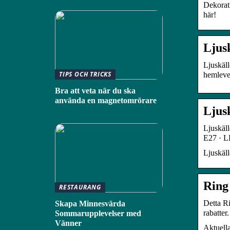
Dekorati
här!
Ljus
Ljuskäll
TIPS OCH TRICKS
hemleve
Bra att veta när du ska
använda en magnetomrörare
Ljus
Ljuskäl
E27 · L
Ljuskäll
Ring
RESTAURANG
Detta Ri
Skapa Minnesvärda
rabatter
Sommarupplevelser med
Vänner
Aktuell