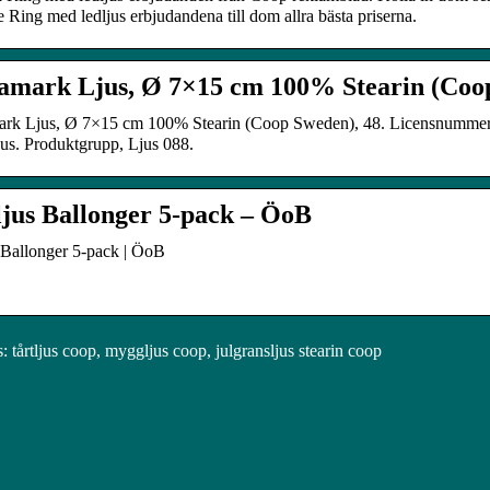
te Ring med ledljus erbjudandena till dom allra bästa priserna.
amark Ljus, Ø 7×15 cm 100% Stearin (Coop
rk Ljus, Ø 7×15 cm 100% Stearin (Coop Sweden), 48. Licensnummer,
jus. Produktgrupp, Ljus 088.
ljus Ballonger 5-pack – ÖoB
 Ballonger 5-pack | ÖoB
tårtljus coop, myggljus coop, julgransljus stearin coop