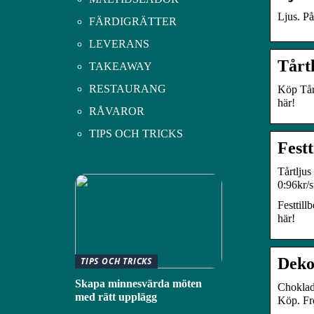
Ljus. På
FÄRDIGRÄTTER
LEVERANS
Tårt
TAKEAWAY
RESTAURANG
Köp Tårt
här!
RÅVAROR
TIPS OCH TRICKS
Festt
Tårtljus
0:96kr/s
Festtill
här!
Deko
TIPS OCH TRICKS
Skapa minnesvärda möten
Choklad
med rätt upplägg
Köp. Fr