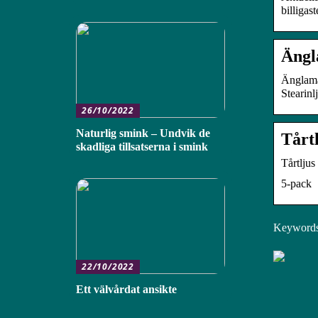
billigas
Ängl
Änglama
Stearinl
26/10/2022
Naturlig smink – Undvik de
Tårt
skadliga tillsatserna i smink
Tårtljus
5-pack
Keywords: 
22/10/2022
Ett välvårdat ansikte