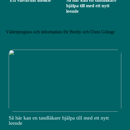
Ett välvårdat ansikte
Så här kan en tandläkare
hjälpa till med ett nytt
leende
Väderprognos och information för Broby och Östra Göinge
Så här kan en tandläkare hjälpa till med ett nytt
leende