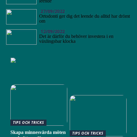
leende
27/09/2022
Ortodonti ger dig det leende du alltid har drömt
om
12/09/2022
Det är därför du behöver investera i en
växlingsbar klocka
TIPS OCH TRICKS
Skapa minnesvärda möten
TIPS OCH TRICKS